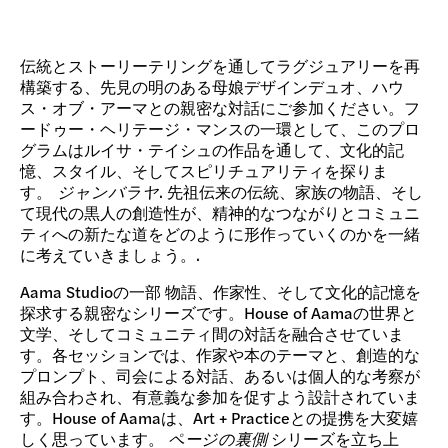
伝統とストーリーテリングを通してラグジュアリーを再
構築する、先見の明のある母娘デザインデュオ、ハウ
ス・オブ・アーマとの親密な対話にご参加ください。フ
ードゥー・ヘリテージ・マンスの一環として、このプロ
グラムはルイサ・テイシュの作品を通して、文化的記
憶、スタイル、そしてスピリチュアリティを探りま
す。
ジャンバラヤ
. 先祖伝来の伝統、家族の物語、そし
て現代の黒人の創造性が、精神的なつながりとコミュニ
ティへの新たな道をどのように形作っていくのかを一緒
に考えていきましょう。.
Aama Studioの一部
物語、作家性、そして文化的記憶を
探求する親密なシリーズです。House of Aamaの世界と
文学、そしてコミュニティ間の対話を融合させていま
す。各セッションでは、作家や本のテーマと、創造的な
プロンプト、司会による対話、あるいは個人的な考察が
組み合わされ、有意義な参加を促すよう設計されていま
す。House of Aamaは、Art + Practiceとの提携を大変嬉
しく思っています。
ページの裏側
シリーズを立ち上