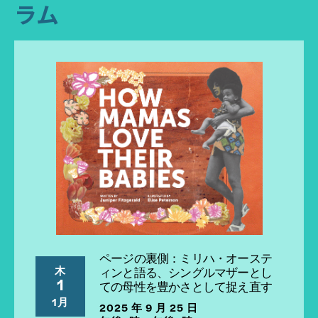
ラム
ページの裏側：ミリハ・オーステ
木
ィンと語る、シングルマザーとし
1
ての母性を豊かさとして捉え直す
1月
2025 年 9 月 25 日