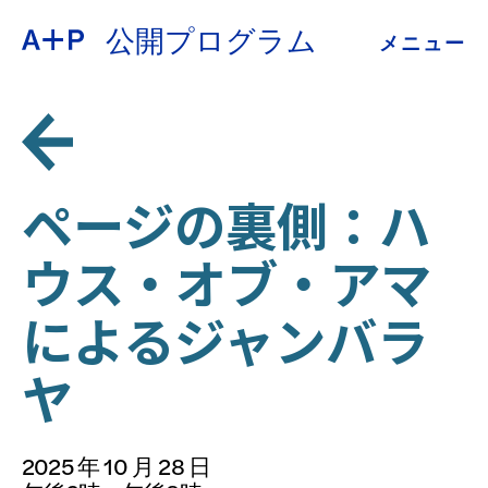
公開プログラム
メニュー
約
ENGLISH
教育
ESPAÑOL
青少年の育成
ページの裏側：ハ
普通话
ウス・オブ・アマ
展示会
によるジャンバラ
公開プログラム
日本語
ヤ
アーカイブ
2025 年 10 月 28 日