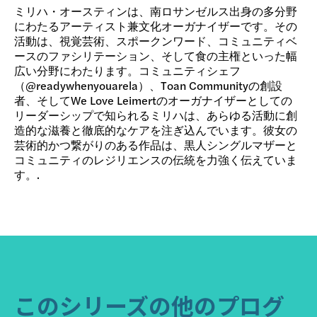
ミリハ・オースティンは、南ロサンゼルス出身の多分野
にわたるアーティスト兼文化オーガナイザーです。その
活動は、視覚芸術、スポークンワード、コミュニティベ
ースのファシリテーション、そして食の主権といった幅
広い分野にわたります。コミュニティシェフ
（@readywhenyouarela）、Toan Communityの創設
者、そしてWe Love Leimertのオーガナイザーとしての
リーダーシップで知られるミリハは、あらゆる活動に創
造的な滋養と徹底的なケアを注ぎ込んでいます。彼女の
芸術的かつ繋がりのある作品は、黒人シングルマザーと
コミュニティのレジリエンスの伝統を力強く伝えていま
す。.
このシリーズの他のプログ