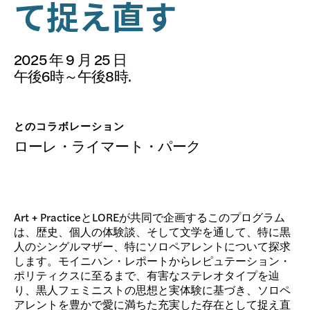
寄付
て捉え直す
2025 年 9 月 25 日
午後6時～午後8時.
とのコラボレーション
ローレ・ライマート・パーク
Art + PracticeとLOREが共同で企画するこのプログラム
は、歴史、個人の体験談、そして文学を通して、特に黒
人のシングルマザー、特にソロペアレントについて探求
します。モイニハン・レポートからレピュテーション・
ポリティクスに至るまで、有害なステレオタイプを辿
り、黒人フェミニストの思想と実体験に基づき、ソロペ
アレントを豊かで愛に満ちた充実した存在として捉え直