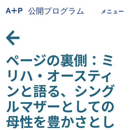
公開プログラム
メニュー
約
ENGLISH
教育
ESPAÑOL
青少年の育成
ページの裏側：ミ
普通话
リハ・オースティ
展示会
ンと語る、シング
公開プログラム
日本語
ルマザーとしての
アーカイブ
母性を豊かさとし