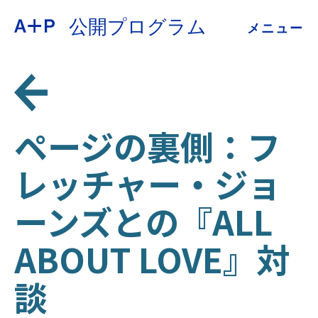
公開プログラム
メニュー
約
ENGLISH
教育
ESPAÑOL
青少年の育成
ページの裏側：フ
普通话
レッチャー・ジョ
展示会
ーンズとの『ALL
公開プログラム
日本語
ABOUT LOVE』対
アーカイブ
談