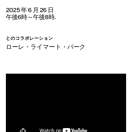
寄付
2025 年 6 月 26 日
午後6時～午後8時.
とのコラボレーション
ローレ・ライマート・パーク