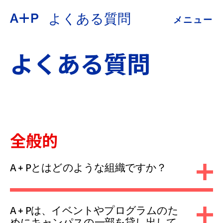
よくある質問
メニュー
約
ENGLISH
よくある質問
教育
ESPAÑOL
青少年の育成
普通话
展示会
全般的
公開プログラム
日本語
A + Pとはどのような組織ですか？
アーカイブ
A + Pは、イベントやプログラムのた
めにキャンパスの一部を貸し出して