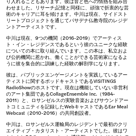
り入れることもあります。彼は音と色への情熱を組み合
わせました。リサーチ;記憶と同様に、頑強で折衷的な芸
術のキャリアに耳を傾けます。中川は現在、サイドスト
リートプロジェクトを通じてパサデナ仏教寺院のレジデ
ントアーティストです。
中川は現在、9つの機関（2016-2019）でアーティス
ト・イン・レジデンスであるという彼のユニークな経験
についての本に取り組んでいます。この本は、私立およ
び公的機関に惹かれ、働くことができる芸術家になるよ
うに彼を集合的に訓練した経験の解剖学になります。
彼は、パブリックエンゲージメントを実践しているアー
ティストに関するポッドキャストであるVISITINGS
RadioShowのホストです。現在は機能していない非営利
のアート集団であるCollageEnsemble Inc.（1984-
2011）と、ロサンゼルスの実験音楽およびサウンドアー
トコミュニティを記録したWebキャストであるEar Meal
Webcast（2010-2016）の共同創設者。
中川は、ロサンゼルス運輸局のレジデントで最初のクリ
エイティブ・カタリスト・アーティストでした。彼はワ