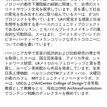
ノロジーの都市下層階級の経験に関連して、台湾のスト
リートサウンド文化を探求しています。音を通して社会
の変化を生み出すために取り組んでいるスーは、2つの
プロジェクトを率いています。LAの変化する感覚と社会
生態学を反映する音ベースのコミュニティプロジェクト
であるLAリッスン。とモバイルプレイスメイキングの集
合的な可動部品。スーはまた、ゴーストポップバンドの
ビターパーティーでメランコリックなポストコロニーに
ついての曲を書いています。
バージニア大学で音楽の批評的および比較研究の博士号
を取得したスーは、国立芸術基金、アメリカ学会、シャ
トルワース財団、LAメトロからフェローシップと賞を受
賞し、ルービン美術館から作品を発表しています。全米
日系人博物館、ベルリンのCTMフェスティバル、火曜日
の夜のカフェ、MITコミュニティイノベーターラボ。ス
ーは、USCおよびArtCenter College of Designで非常勤
教授として教鞭をとり、現在はONE ArchivesFoundation
でコンテンツ戦略のディレクターを務めています。