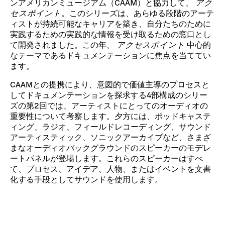
ンアメリカンミュージアム（CAAM）と協力して、
アク
セスポイント
。このシリーズは、あらゆる段階のアーテ
ィストが持続可能なキャリアを築き、自分たちのために
実践するための実践的な情報を受け取るための窓口とし
て開発されました。この年、
アクセスポイント
中心的
なテーマであるドキュメンテーションに焦点を当ててい
ます。
CAAMとの提携により、意図的で価値主導のプロセスと
してドキュメンテーションを探求する4部構成のシリー
ズの第2回では、アーティストにとってのオーディオの
重要性について考察します。夕方には、ポッドキャステ
ィング、ラジオ、フィールドレコーディング、サウンド
アーティスティック、ソニックアーカイブなど、さまざ
まなオーディオバックグラウンドのスピーカーのモデレ
ートパネルが登場します。これらのスピーカーはすべ
て、プロセス、アイデア、人物、またはイベントを文書
化する手段としてサウンドを使用します。