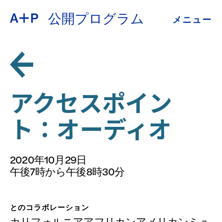
公開プログラム
メニュー
約
ENGLISH
教育
ESPAÑOL
青少年の育成
アクセスポイン
普通话
ト：オーディオ
展示会
公開プログラム
2020年10月29日
日本語
午後7時から午後8時30分
アーカイブ
とのコラボレーション
カリフォルニアアフリカンアメリカンミュ