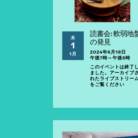
読書会: 軟弱地
木
の発見
1
2024年6月18日
1月
午後7時～午後8時
このイベントは終了
ました。アーカイブ
れたライブストリー
をご覧ください