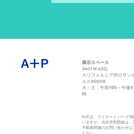
展示スペース
3401 W.43位
カリフォルニア州ロサン
ルス90008
火～土：午前11時～午後5
時
A+P は、ライマート パー
いますが、当非営利団体は、
不動産関連のお問い合わせは
ださい。