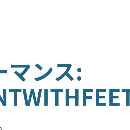
ム
ISH
ーマンス:
ÑOL
NTWITHFEE
の育成