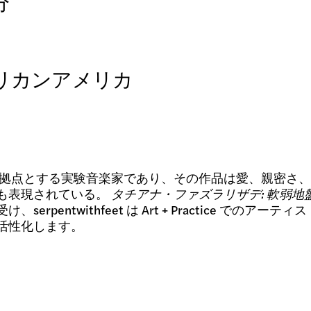
分
リカンアメリカ
ログラム
サンゼルスを拠点とする実験音楽家であり、その作品は愛、親
イブ
も表現されている。
タチアナ・ファズラリザデ: 軟弱地
rpentwithfeet は Art + Practice での
活性化します。