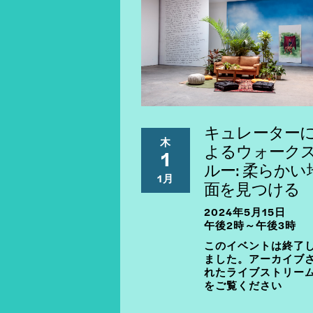
キュレーター
木
よるウォーク
1
ルー: 柔らかい
1月
面を見つける
2024年5月15日
午後2時～午後3時
このイベントは終了
ました。アーカイブ
れたライブストリー
をご覧ください