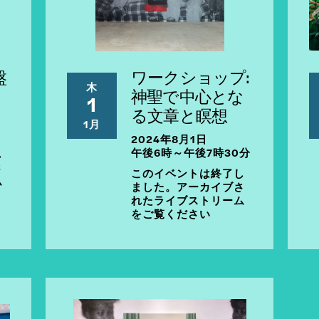
盤
ワークショップ:
木
神聖で中心とな
1
る文章と瞑想
1月
2024年8月1日
午後6時～午後7時30分
し
さ
このイベントは終了し
ム
ました。アーカイブさ
れたライブストリーム
をご覧ください