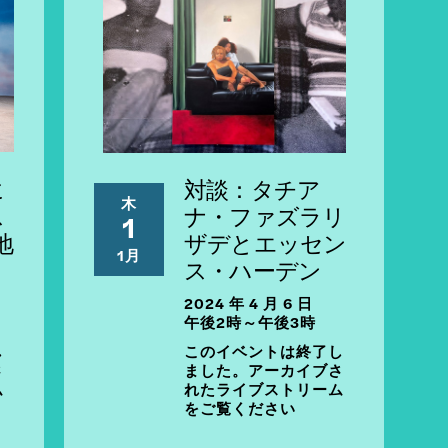
に
対談：タチア
木
ス
ナ・ファズラリ
1
地
ザデとエッセン
1月
ス・ハーデン
2024 年 4 月 6 日
午後2時～午後3時
し
このイベントは終了し
さ
ました。アーカイブさ
ム
れたライブストリーム
をご覧ください