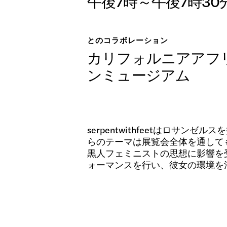
午後7時～午後7時30
展示会
とのコラボレーション
日本語
カリフォルニアアフ
公開プ
ンミュージアム
serpentwithfeetはロ
アーカ
らのテーマは展覧会全体を通して
黒人フェミニストの思想に影響を受け、se
ォーマンスを行い、彼女の環境を