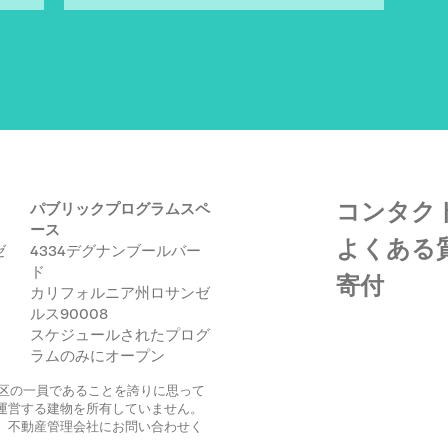
コンタク
パブリックプログラムスペ
ース
よくある
ゼ
4334デグナンブールバー
ド
寄付
カリフォルニア州ロサンゼ
ルス90008
スケジュールされたプログ
ラムのみにオープン
ク地区の一員であることを誇りに思って
運営する建物を所有していません。
、不動産管理会社にお問い合わせく