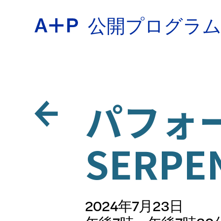
公開プログラ
約
ENGL
教育
パフォ
ESPA
SERPE
青少年
普通话
2024年7月23日