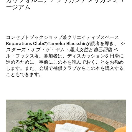
寄付
ージアム
コンセプトブックショップ兼クリエイティブスペース
Reparations ClubのTameka Blackshirが読者を導き、
シ
スターズ・オブ・ザ・ヤム：黒人女性と自己回復
ベ
ル・フックス著。参加者は、ディスカッションを円滑に
進めるために、事前にこの本を読んでおくことをお勧め
します。また、会場で補償クラブからこの本を購入する
こともできます。