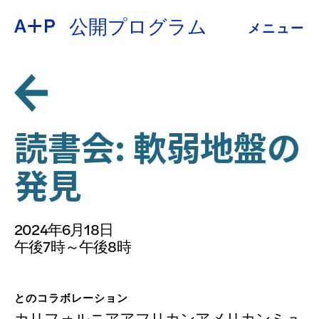
公開プログラム
メニュー
約
ENGLISH
教育
ESPAÑOL
青少年の育成
読書会: 軟弱地盤の
普通话
発見
展示会
公開プログラム
2024年6月18日
日本語
午後7時～午後8時
アーカイブ
とのコラボレーション
カリフォルニアアフリカンアメリカンミュ