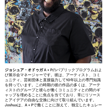
ジョシュア・オドゥガ
A + Pのパブリックプログラムおよ
び展示会マネージャーです。彼は、アーティスト、コミ
ュニティ、芸術団体と直接協力して10年以上の専門知識
を持っています。この時期の彼の作品の多くは、アーテ
ィストのグループと彼らが働くコミュニティとの間のギ
ャップを埋めることに焦点を当てており、常にリソース
とアイデアの自由な交換に向けて取り組んでいます。
Joshuaは、A + Pで働くことに加えて、独立したキュレー