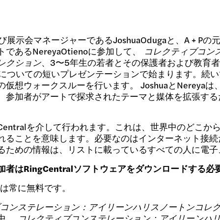
び展示会マネージャーであるJoshuaOdugaと、A + 
あるNereyaOtienoに参加して、
コレクティブコン
レクション
、3〜5年生の若者とその保護者および教育
ースについての短いプレゼンテーションで始まります。続いて
想ウォークスルーを行います。 JoshuaとNerey
、参加者がアートで探求されたテーマと媒体を拡張する
gCentralを介して行われます。これは、世界中のどこ
れることを意味します。必要なのはインターネット接続
るための情報は、リストに載っているすべての人に電子
者はRingCentralソフトウェアをダウンロードする
は常に無料です。
コンステレーション：アイリーンハリスノートンコレ
示中。
コレクティブコンステレーション：アイリーンハ