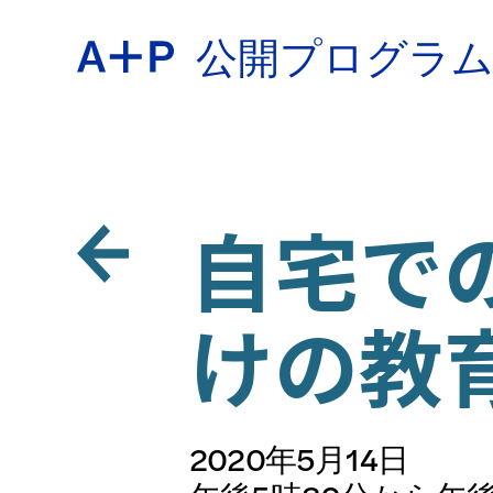
公開プログラ
約
ENGL
教育
自宅での
ESPA
けの教
青少年
普通话
2020年5月14日