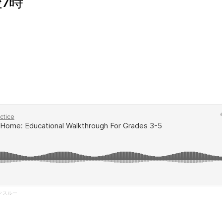
7時
ログラム
イブ
ークスルー