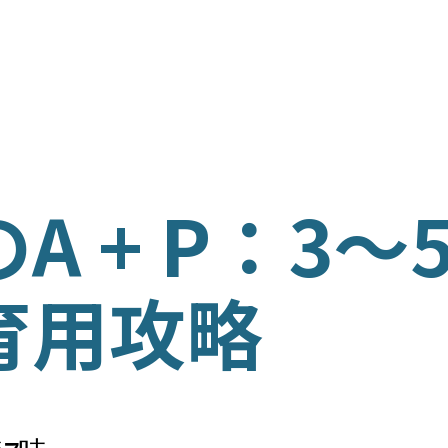
ム
ISH
A + P：3〜
ÑOL
育用攻略
の育成