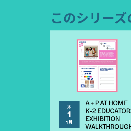
このシリーズ
A + P AT HOME
木
K-2 EDUCATOR
1
EXHIBITION
1月
WALKTHROUG