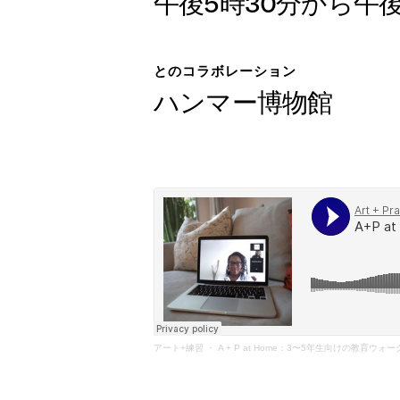
午後5時30分から午後
展示会
とのコラボレーション
日本語
ハンマー博物館
公開プ
アーカ
アート+練習
・
A + P at Home：3〜5年生向けの教育ウォ