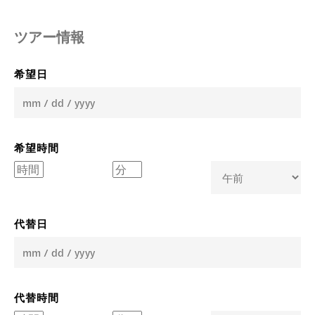
ツアー情報
希望日
M
ス
ラ
ッ
希望時間
シ
ュ
D
時
分
ス
午
ラ
前
代替日
ッ
/
午
シ
M
後
ュ
ス
YY
ラ
ッ
代替時間
シ