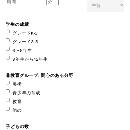
ュ
D
時
分
ス
午
ラ
前
学生の成績
ッ
/
午
シ
グレードK-2
後
ュ
グレード3-5
YY
6〜8年生
9年生から12年生
非教育グループ: 関心のある分野
美術
青少年の育成
教育
他の
子どもの数