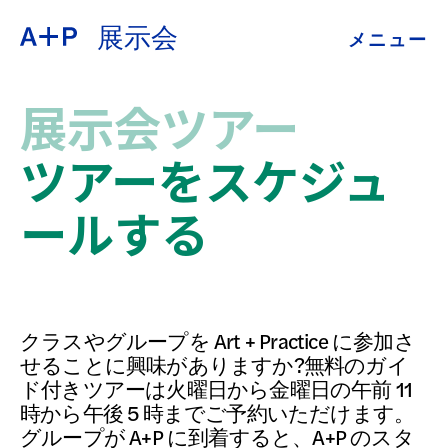
展示会
メニュー
約
ENGLISH
展示会ツアー
教育
ESPAÑOL
ツアーをスケジュ
青少年の育成
ールする
普通话
展示会
公開プログラム
日本語
クラスやグループを Art + Practice に参加さ
せることに興味がありますか?無料のガイ
アーカイブ
ド付きツアーは火曜日から金曜日の午前 11
時から午後 5 時までご予約いただけます。
グループが A+P に到着すると、A+P のスタ