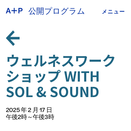
公開プログラム
メニュー
約
ENGLISH
教育
ESPAÑOL
青少年の育成
ウェルネスワーク
普通话
ショップ WITH
展示会
SOL & SOUND
公開プログラム
日本語
アーカイブ
2025 年 2 月 17 日
午後2時～午後3時