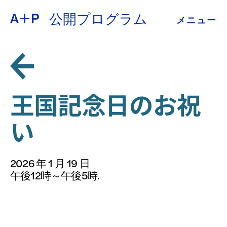
公開プログラム
メニュー
約
ENGLISH
教育
ESPAÑOL
青少年の育成
王国記念日のお祝
普通话
い
展示会
公開プログラム
2026 年 1 月 19 日
日本語
午後12時～午後5時.
アーカイブ