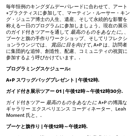
寄付
毎年恒例のキングダムデーパレードに合わせて、アート
+プラクティスに参加して、マーティン・ルーサー・キン
グ・ジュニア博士の人生、遺産、そして永続的な影響を
称える一日のプログラムに参加しましょう。現在の展示
のガイド付きツアーを通して
最高のものをあなたに
, 、
ブーケと旗の手作りワークショップ、そしてリフレクシ
ョンラウンジでは、
賞品に目を向けて
, A+P は、訪問者
に集団的な追悼、創造性、配慮、コミュニティの祝賀に
参加するよう呼びかけています。.
プログラミングスケジュール:
A+P スワッグバッグプレゼント | 午後12時.
ガイド付き展示ツアー 01 | 午後12時～午後12時30分.
ガイド付きツアー
最高のものをあなたに
A+P の博識な
ギャラリー エクスペリエンス コーディネーター、Leah
Moment 氏と。.
ブーケと旗作り | 午後12時～午後2時.