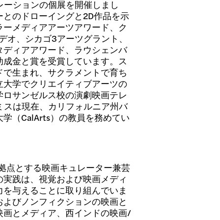
スタレーションの個展を開催しまし
とのドローイングと2D作品を示
ラーメディアアーツアワード、ク
デオ、シカゴ3アーツグラント、
タディアアワード、ラウシェンバ
助成金と賞を受賞しています。ス
ドで生まれ、サクラメントで育ち
立大学でクリエイティブアーツの
学ロサンゼルス校の演劇映画テレ
ミスは現在、カリフォルニア州バ
（CalArts）の教員を務めてい
拠点とする映画キュレーター兼芸
の実践は、視覚および映画メディ
力を与えることに取り組んでいま
およびノンフィクションの映画と
映画とメディア、西インドの映画/