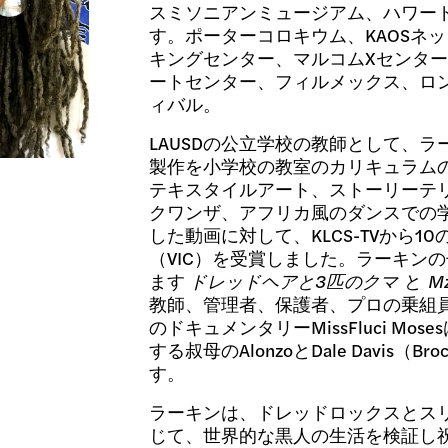
スミソニアンミュージアム、ハワー
す。ポーターコロキウム、KAOSネ
キングセンター、マルコムXセンタ
ートセンター、フィルメックス、ロ
ィバル。
LAUSDの公立学校の教師として、ラ
製作を小学校の教室のカリキュラム
テキスタイルアート、ストーリーテ
クワンザ、アフリカ風のダンスでの
した動画に対して、KLCS-TVから10のVide
（VIC）を受賞しました。ラーキン
ます
ドレッドヘアと3匹のクマ
と
M
教師、管理者、保護者、プロの乗組
のドキュメンタリーMissFluci M
する叔母のAlonzoとDale Davis（Br
す。
ラーキンは、ドレッドロックスとス
じて、世界的な黒人の生活を検証し