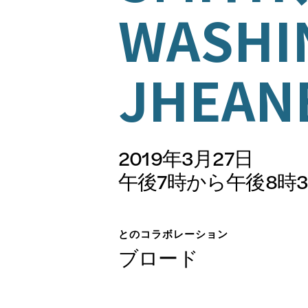
展示会
WASHI
日本語
JHEAN
公開プ
2019年3月27日
午後7時から午後8時3
アーカ
とのコラボレーション
ブロード