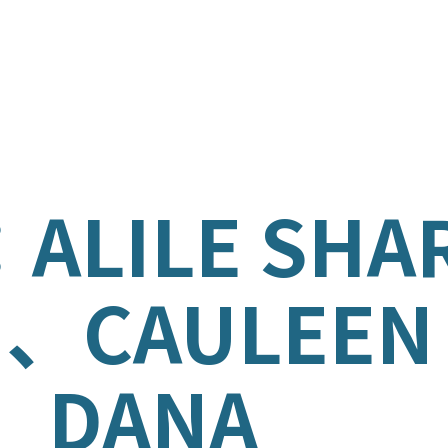
ム
ISH
LILE SHA
ÑOL
N、CAULEEN
の育成
、DANA