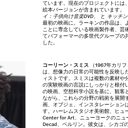
ています。現在のプロジェクトには
絵本バージョンが含まれています。
イ：子供向け音楽DVD、
と
キッチン
最初の映画に。ラーキンの作品は、
ことに専念している映画製作者、芸
てパフォーマーの多世代グループの
した。
コーリーン・スミス
（1967年カリ
は、想像力の日常の可能性を反映し
ィストです。スミスは複数の素材や分
の実験映画の言説にしっかりと根付
の映画、空想科学小説を基に、観客
ながら、これらの分野の戦術を展開
画、オブジェ、インスタレーション
す。ハーレムスタジオ美術館、ヒューストン
Center for Art、ニューヨークのニュー
Decad、ベルリン。彼女は、シカゴ