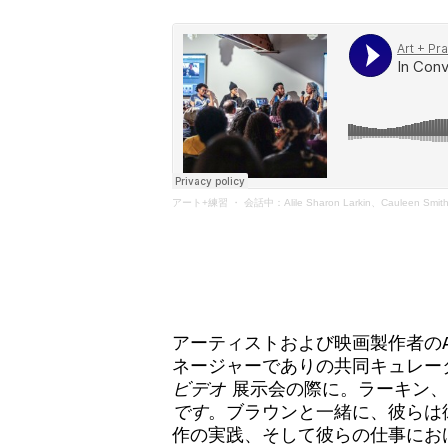
寄付
アート+練習
・
会話中：Alile Sharon Larkin、Cauleen Smit
アーティストおよび映画製作者のAlileSh
ネージャーでありの共同キュレーターで
ビデオ
展示会の際に。ラーキン、
です
。ブラウンと一緒に、彼らは
作の実践、そして彼らの仕事にお