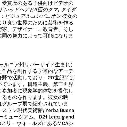
、受賞歴のある子供向けビデオの
ドレッドヘアと3匹のクマ
,
タイダ
：ビジュアルコンパニオン
彼女の
より良い世界のために芸術を作る
術家、デザイナー、教育者、そし
共同の努力によって可能になりま
フォルニア州リバーサイド生まれ）
た作品を制作する学際的なアーテ
野で活動しており、20世紀半ば
いています。構造主義、第三世界
と参加者に現象学的体験を提供し
するものを作ります。彼女の映
はグループ展で紹介されていま
現代美術館; Yerba Buena
ミュージアム、D21 Leipzig and
のスリーウォールズにあるMCAシ