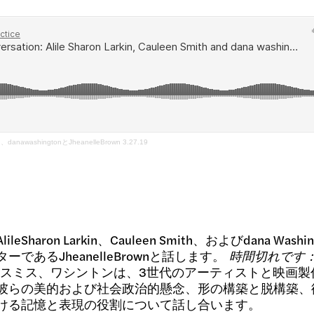
h、danawashingtonとJheanelleBrown 3.27.19
aron Larkin、Cauleen Smith、およびdana Wash
あるJheanelleBrownと話します。
時間切れです：
スミス、ワシントンは、3世代のアーティストと映画製
彼らの美的および社会政治的懸念、形の構築と脱構築、
ける記憶と表現の役割について話し合います。