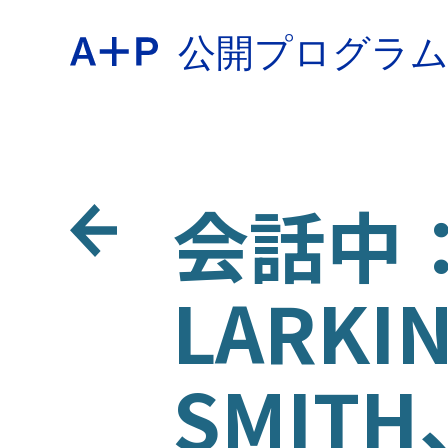
公開プログラ
約
ENGL
教育
会話中：A
ESPA
LARKI
青少年
普通话
SMITH