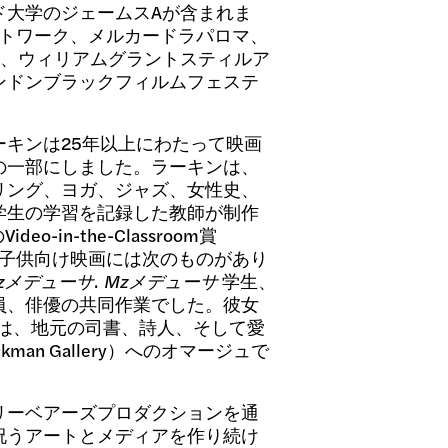
ド大学のジェームスAが含まれま
ットワーク、メルカードラパロマ、
ー、ウィリアムグラントスティルア
ンドンブラックフィルムフェステ
ーキンは25年以上にわたって映画
の一部にしました。ラーキンは、
リング、ヨガ、ジャズ、女性史、
学生の学習を記録した教師が制作
o-in-the-Classroom賞
の子供向け映画には次のものがあり
zメデューサ
.
Mzメデューサ
学生、
員、俳優の共同作業でした。彼女
osesは、地元の司書、詩人、そして愛
ockman Gallery）へのオマージュで
リーベアーズプロダクションを通
祝うアートとメディアを作り続け