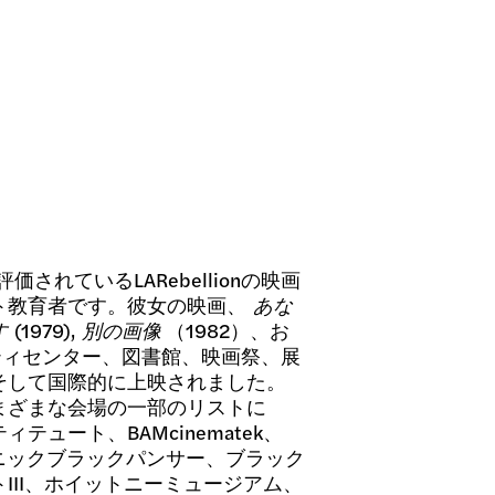
価されているLARebellionの映画
ト教育者です。彼女の映画、
あな
す
(1979),
別の画像
（1982）、お
ニティセンター、図書館、映画祭、展
そして国際的に上映されました。
まざまな会場の一部のリストに
ュート、BAMcinematek、
ニックブラックパンサー、ブラック
III、ホイットニーミュージアム、