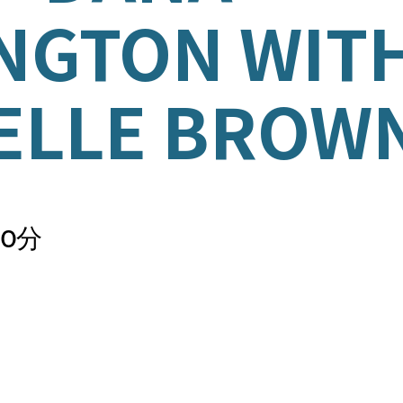
NGTON WIT
ELLE BROW
ログラム
0分
イブ