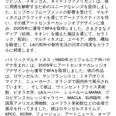
リピン人、メキシコ人、ネイティブアメリカン）は、彼
に周囲を解釈するためのユニークなレンズを提供しまし
た。ヒップホップムーブメントの影響を受けて、マルテ
ィネスはグラフィティを通じてアートプラクティスを培
い、その後アートセンターカレッジオブデザインに進
み、2005年に優等でBFAを取得しました。さまざまなメ
ディア（絵画、ネオン）を備えた施設を通じて、セラミ
ック、彫刻）、マルティネスは、ユーモア、感性、機知
を駆使して、LAの郊外や都市生活の日常の現実をカラフ
ルに精査します。
パトリックマルティネス（1980年カリフォルニア州パサ
デナ生まれ）は、2005年にアートセンターカレッジオ
ブデザインから優等でBFAを取得しました。彼の作品
は、ロサンゼルス、サンフランシスコ、ミネアポリス、
マイアミ、ニューヨーク、オランダで国内外で展示され
ています。 、そして彼は、ヴィンセントプライス美術
館、ビオラ大学、LAルーバー、ショールームMAMA、プ
ロビデンスカレッジギャラリー、MACLA、SUR隔年、中
国系アメリカ人博物館、ユーフラト美術館などの会場で
展示を行ってきました。彼はロサンゼルスタイムズ、
KPCC、KCRW、フュージョン、アートニュース、オープ