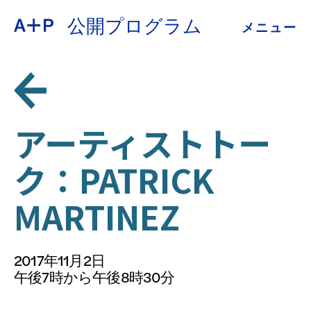
公開プログラム
メニュー
約
ENGLISH
教育
ESPAÑOL
青少年の育成
アーティストトー
普通话
ク：PATRICK
展示会
MARTINEZ
公開プログラム
日本語
アーカイブ
2017年11月2日
午後7時から午後8時30分