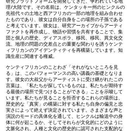
研究プラットフォームを開発してきた、争われている地
理/大陸です。その名前は、ケンタッキー州のヒンクルの
先祖代々の土地と西アフリカの一部の地理を組み合わせ
たものであり、彼女は自分自身をこの場所の子孫である
と考えています。彼女は、研究アーカイブからアーティ
ファクトを再作成し、物語や習慣を共有することで、集
団と個人の歴史、ディアスポラ、移民、移民、異文化交
流、地理の問題の交差点との重要な関わりを誘うケンテ
ィフリカンのアイデンティティを再構築しています。知
識生産に関連する権威。
ケンティフリカンのことわざ「それがないところを見
る」は、このパフォーマンスの高い講義の基礎となりま
す。彼女の大叔父からアーティストに受け継がれたこの
言葉は、「私たちが探しているものは、私たちが期待す
る最後の場所で見つけることができる」ことを示唆して
います。私たちが見ることを拒否するこれらの場所は、
歴史的な「真実」の構築に対する私たち自身の偏見と忠
実さによって絶えず決定されています。さまざまな声と
演説のモードの具体化を通して、ヒンクルは輸送中の身
体に何が起こるか、そしてそれらが文化的にどのように
文脈化され、人種と文化の歴史的に認可された支配的な