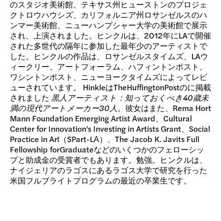
のスタジオ美術館、テキサス州ヒューストンのプロジェ
クトロウハウシズ、カリフォルニア州ロサンゼルスのハ
ンマー美術館、ニューハンプシャー大学の美術館で展示
され、上演されました。ヒンクルは、2012年にLAで開催
された多世代の隔年に参加した最年少のアーティストで
した。ヒンクルの作品は、ロサンゼルスタイムズ、LAウ
ィークリー、アートフォーラム、ハフィントンポスト、
ワシントンポスト、ニューヨークタイムズによってレビ
ューされています。 HinkleはTheHuffingtonPostのに掲載
されました
黒人アーティスト：知っておくべき40歳未
満の現代アートメーカー30人
。彼女はまた、Rema Hort
Mann Foundation Emerging Artist Award、Cultural
Center for Innovation's Investing in Artists Grant、Social
Practice in Art（SPart-LA）、The Jacob K. Javits Full
Fellowship forGraduateなどのいくつかのフェローシッ
プと助成金の受賞者でもあります。勉強。ヒンクルは、
ナイジェリアのラゴスにあるラゴス大学で研究を行った
米国フルブライトプログラムの最近の卒業生です。