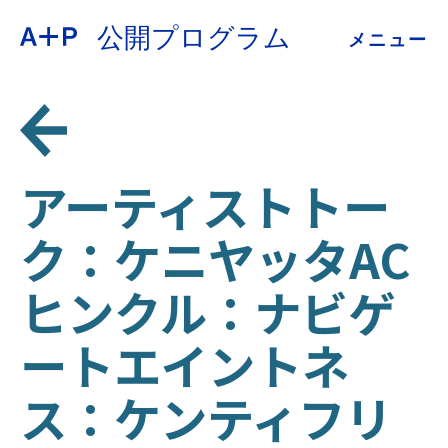
公開プログラム
メニュー
約
ENGLISH
教育
ESPAÑOL
青少年の育成
アーティストトー
普通话
ク：ケニヤッタAC
展示会
ヒンクル：ナビゲ
公開プログラム
日本語
ートエイントネ
アーカイブ
ス：ケンティフリ