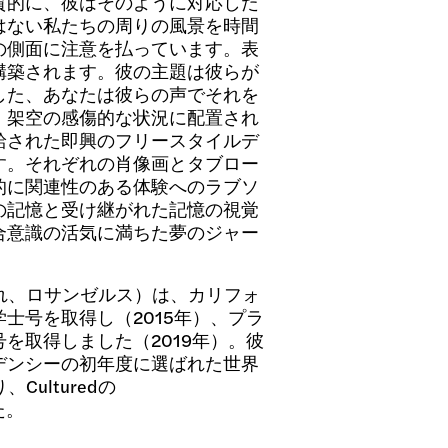
質的に、彼はそのように対応した
はない私たちの周りの風景を時間
の側面に注意を払っています。表
構築されます。彼の主題は彼らが
した、あなたは彼らの声でそれを
、架空の感傷的な状況に配置され
給された即興のフリースタイルデ
す。それぞれの肖像画とタブロー
的に関連性のある体験へのラブソ
の記憶と受け継がれた記憶の視覚
合意識の活気に満ちた夢のジャー
まれ、ロサンゼルス）は、カリフォ
士号を取得し（2015年）、プラ
を取得しました（2019年）。彼
デンシーの初年度に選ばれた世界
ulturedの
た。