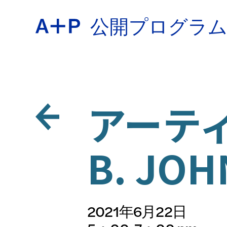
公開プログラ
約
ENGL
教育
アーティ
ESPA
B. JO
青少年
普通话
2021年6月22日