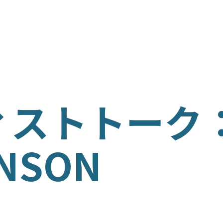
ム
ISH
ストトーク：
ÑOL
HNSON
の育成