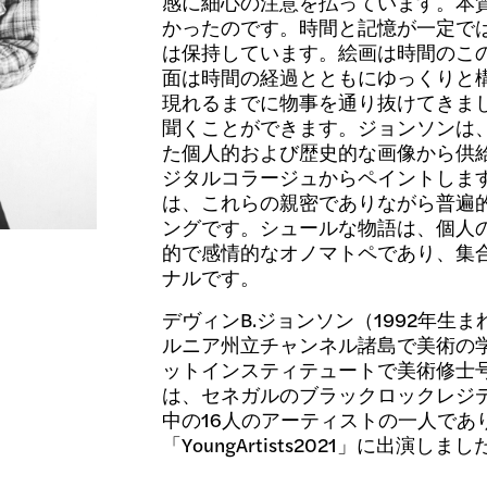
感に細心の注意を払っています。本
かったのです。時間と記憶が一定で
は保持しています。絵画は時間のこ
面は時間の経過とともにゆっくりと
現れるまでに物事を通り抜けてきま
聞くことができます。ジョンソンは
た個人的および歴史的な画像から供
ジタルコラージュからペイントしま
は、これらの親密でありながら普遍
ングです。シュールな物語は、個人
的で感情的なオノマトペであり、集
ナルです。
デヴィンB.ジョンソン（1992年生
ルニア州立チャンネル諸島で美術の学
ットインスティテュートで美術修士号
は、セネガルのブラックロックレジ
中の16人のアーティストの一人であり、C
「YoungArtists2021」に出演しまし