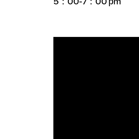
5：00-7：00 pm
展示会
日本語
公開プ
アーカ