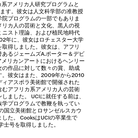
カ系アメリカ人研究プログラムと
します。彼女は人文科学部の准教授
学院プログラムの一部でもありま
メリカ人の芸術と文化、黒人の視
ミニスト理論、および植民地時代
002年に、彼女はロチェスター大学
を取得しました。彼女は、アフリ
あるジェームズA.ポーター＆デビ
アメリカンアートにおけるヘンリー
女の作品に対して数々の賞、助成
彼女はまた、2009年から2010
ディアスポラ美術館で開催された
含むアフリカ系アメリカ人の芸術
しました。 UCIに就任する前は、
族学プログラムで教鞭を執ってい
Cの国立美術館とロサンゼルスカウ
。 CooksはUCIの卒業生で
文学士号を取得しました。