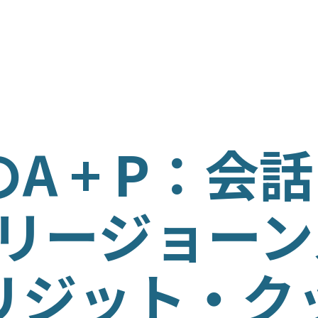
ム
ISH
A + P：会
ÑOL
ケリージョー
の育成
リジット・ク