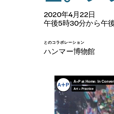
展示会
2020年4月22日
午後5時30分から午後
日本語
公開プ
とのコラボレーション
ハンマー博物館
アーカ