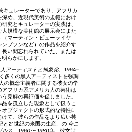
兼キュレーターであり、アフリカ
を深め、近現代美術の規範におけ
の研究とキュレーターの実践は、
む大規模な美術館の展示会にまた
ト（マーティン・ピューライヤ
シンプソンなど）の作品を紹介す
、長い間忘れられていた、または
を明らかにします。
人アーティストと抽象化、1964–
働く多くの黒人アーティストを強調
カ人の概念主義者に関する彼女の学
のアフリカ系アメリカ人の芸術は
いう見解の再評価を促しました。
作品を孤立した現象として扱うこ
トオブジェクトの形式的な特性に
向けて、彼らの作品をより広い芸
紀と21世紀の米国の生産。の
今こ
、1960〜 1980年
、彼女は、