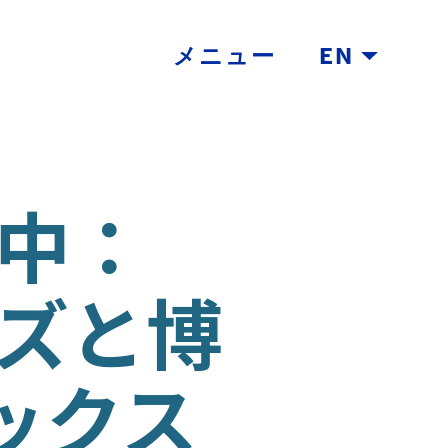
メニュー
EN
話中：
ンズと博
ックス