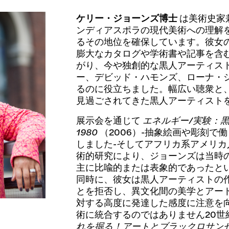
ケリー・ジョーンズ博士
は美術史家
ンディアスポラの現代美術への理解
るその地位を確保しています。彼女
膨大なカタログや学術書や記事を含
がり、今や独創的な黒人アーティス
ー、デビッド・ハモンズ、ローナ・
るのに役立ちました。幅広い聴衆と
見過ごされてきた黒人アーティスト
展示会を通じて
エネルギー/実験：黒
1980
（2006）-抽象絵画や彫刻で
しました-そしてアフリカ系アメリ
術的研究により、ジョーンズは当時
主に比喩的または表象的であったと
同時に、彼女は黒人アーティストの
とを拒否し、異文化間の美学とアー
対する高度に発達した感度に注意を
術に統合するのではありません20世
れを掘る！アートとブラックロサンゼルス