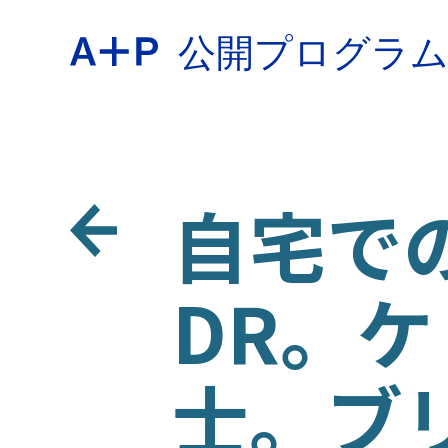
公開プログラ
約
ENGL
教育
自宅での
ESPA
DR。
青少年
普通话
士。ブ