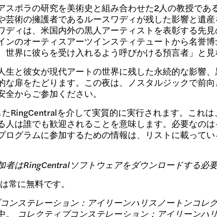
アスポラの研究を美術史と組み合わせた2人の教授であ
や芸術の擁護者であるルースワディが残した影響と遺産
ディは、米国内外の黒人アーティストを表彰する先見の明
インのオーティスアーツインスティテュートから名誉博
、世界に彼らを受け入れるよう呼びかける預言者」と見
人生と彼女が現代アートの世界に残した永続的な影響、
的な扉をたどります。この夜は、ノスタルジックで前向
安全からご参加ください。
たRingCentralを介して実質的に実行されます。こ
る人は誰でも歓迎されることを意味します。必要なのは
プログラムに参加するための情報は、リストに載ってい
はRingCentralソフトウェアをダウンロードする
は常に無料です。
コンステレーション：アイリーンハリスノートンコレ
示中。
コレクティブコンステレーション：アイリーンハ