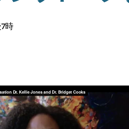
7時
ログラム
イブ