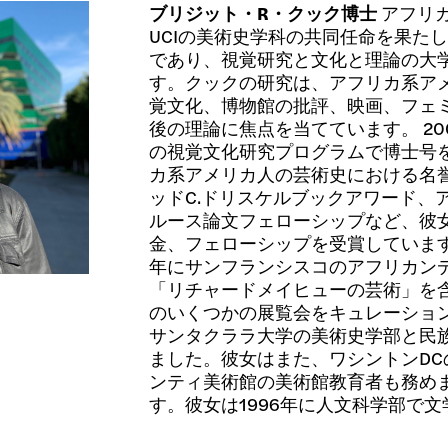
ブリジット・R・クック博士
アフリ
UCIの美術史学科の共同任命を果た
であり、視覚研究と文化と理論の大
す。クックの研究は、アフリカ系ア
覚文化、博物館の批評、映画、フェ
後の理論に焦点を当てています。 2
の視覚文化研究プログラムで博士号
カ系アメリカ人の芸術史における名誉
ッドC.ドリスケルブックアワード、
ルース論文フェローシップなど、彼
金、フェローシップを受賞しています。
年にサンフランシスコのアフリカン
「リチャードメイヒューの芸術」を
のいくつかの展覧会をキュレーション
サンタクララ大学の美術史学部と民
ました。彼女はまた、ワシントンD
ンティ美術館の美術館教育者も務めました
す。彼女は1996年に人文科学部で