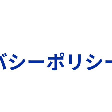
ISH
バシーポリシ
ÑOL
の育成