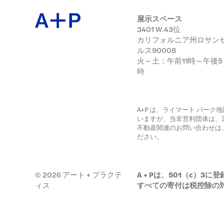
展示会
展示スペース
3401 W.43位
カリフォルニア州ロサン
日本語
ルス90008
火～土：午前11時～午後5
公開プ
時
A+P は、ライマート パー
いますが、当非営利団体は、
アーカ
不動産関連のお問い合わせは
ださい。
© 2026 アート + プラクテ
A + Pは、501（c）
ィス
すべての寄付は税控除の