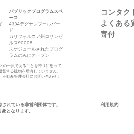
コンタク
パブリックプログラムスペ
ース
よくある
ゼ
4334デグナンブールバー
ド
寄付
カリフォルニア州ロサンゼ
ログラム
ルス90008
スケジュールされたプログ
ラムのみにオープン
ク地区の一員であることを誇りに思って
運営する建物を所有していません。
イブ
、不動産管理会社にお問い合わせく
3に登録されている非営利団体です。
利用規約
対象となります。