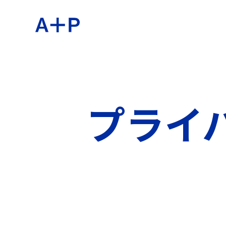
約
ENGL
教育
プライ
ESPA
青少年
普通话