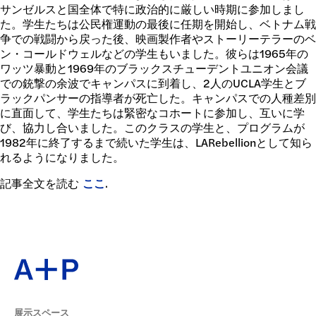
寄付
サンゼルスと国全体で特に政治的に厳しい時期に参加しまし
た。学生たちは公民権運動の最後に任期を開始し、ベトナム戦
争での戦闘から戻った後、映画製作者やストーリーテラーのベ
ン・コールドウェルなどの学生もいました。彼らは1965年の
ワッツ暴動と1969年のブラックスチューデントユニオン会議
での銃撃の余波でキャンパスに到着し、2人のUCLA学生とブ
ラックパンサーの指導者が死亡した。キャンパスでの人種差別
に直面して、学生たちは緊密なコホートに参加し、互いに学
び、協力し合いました。このクラスの学生と、プログラムが
1982年に終了するまで続いた学生は、LARebellionとして知ら
れるようになりました。
記事全文を読む
ここ
.
展示スペース