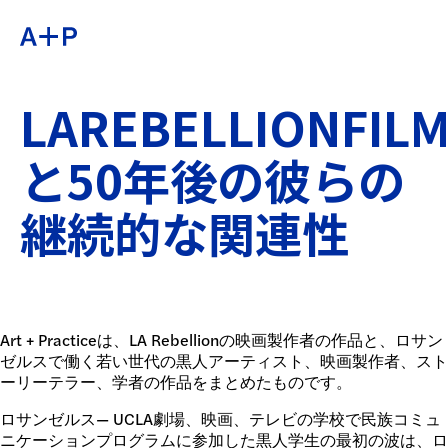
約
ENGLISH
LAREBELLIONFIL
教育
ESPAÑOL
と50年後の彼らの
青少年の育成
継続的な関連性
普通话
展示会
公開プログラム
日本語
Art + Practiceは、LA Rebellionの映画製作者の作品と、ロサン
ゼルスで働く若い世代の黒人アーティスト、映画製作者、スト
アーカイブ
ーリーテラー、学者の作品をまとめたものです。
ロサンゼルス— UCLA劇場、映画、テレビの学校で民族コミュ
ニケーションプログラムに参加した黒人学生の最初の波は、ロ