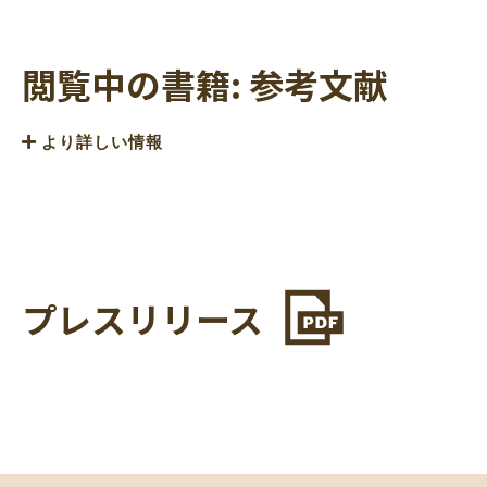
閲覧中の書籍: 参考文献
より詳しい情報
アームストロング、ルイ。
サッチモ。ニューオーリン
ズでの私の生活
。ニューヨーク：プレンティスホール、
1954年。
ボールドウィン、ジェームズ。
別の国
。ニューヨーク:
デル プレス、1962/1988。
プレスリリース
ボールドウィン、ジェームズ。
初期の小説と物語
。ニュ
ーヨーク: アメリカ図書館、ペンギン・パトナム配給、
1998 年。
ブリッジズ、ルビー。
ルビー・ブリッジスが学校に行
く: 私の本当の話
。ニューヨーク：スコラスティック
社、2009 年。