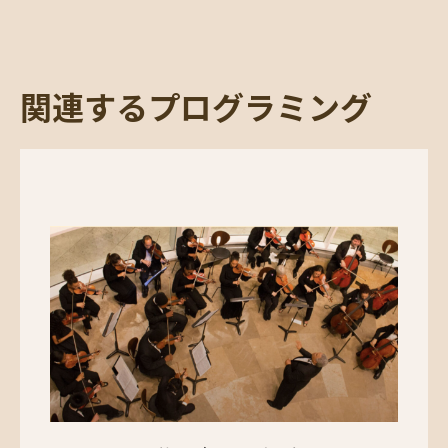
ブリッジズ、ルビー。
私はルビー・ブリッジスです
。
ニューヨーク: Scholastic, Inc.、2022。ブルーム、サラ
M. イエローハウス。ニューヨーク：グローブプレス、
2019年。
関連するプログラミング
キャンプ、ティナ M.
黒い視線: 私たちの見方を変える
アーティスト
。マサチューセッツ州ケンブリッジ:
MITPress、2021 年。
デイビス、アンジェラ Y.
ブルースの遺産と黒人フェミ
ニズム：ガートルード・“マー”・レイニー、ベッシ
ー・スミス、ビリー・ホリデイ
。ニューヨーク: パンテ
オンブックス、1998 年。
デュボア、ウェブ
ブラック・フォークの魂
。ニューヨ
ーク：バンタムブックス、1989年。
エマニュエル、レイチェル L.
より崇高な大義: AP トゥ
ローとルイジアナ州の公民権闘争
。ルイジアナ州バトン
ルージュ：ルイジアナ州立大学出版局、2011 年。
グリーン、ロニー。
橋の上での銃撃：カトリーナ事件
後の警察の暴力と隠蔽工作
。ボストン：ビーコンプレ