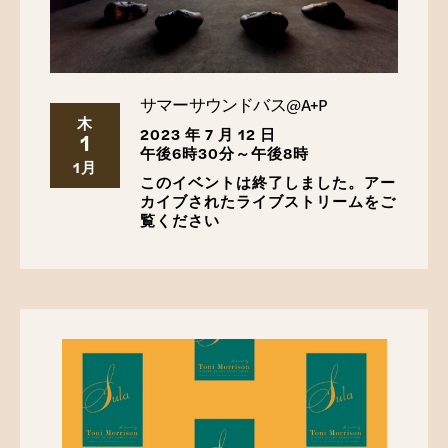
人々のイメージの中で。
シカゴ: シカゴ美術館、イェー
ル大学出版局から配布、2005 年。
フック、ベル。
愛についてのすべて: 新しいビジョ
ン
。ニューヨーク：ウィリアム・モロー、2000年。
サマーサウンドバス@A+P
ハーストン、ゾラ・ニール。
彼らの目は神を見てい
木
2023 年 7 月 12 日
1
た
。ニューヨーク：ハーパー・ペレニアル・モダン・ク
午後6時30分～午後8時
ラシックス、2006 年。
1月
このイベントは終了しました。アー
ジョーダン、6月。
南北戦争: 最前線からの観察
。ボス
カイブされたライブストリームをご
トン：ビーコンプレス、1980年。
覧ください
ルイス、ロビン・コステ。
完璧な幸福の実現へ
。ニュー
ヨーク：クノップ、2022年。
混合会社。
編ジェリ・ヒルトとクリスティーナ・ケイ・
ロビンソン。ルイジアナ州ニューオーリンズ: ニューオー
リンズ ラビング フェスティバル、2015 年。
モリソン、トニ。
スーラ
。ニューヨーク: Knopf、ラン
ダム ハウス配給、1973/1974 年。