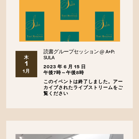
モーテン、フレッド。
ブレイク中：ブラック・ラジカ
ルの伝統の美学。
ミネアポリス：ミネソタ大学出版局、
2003 年。
パーカー、モーガン。
魔法の黒人: 詩
。オレゴン州ポー
トランド：ブリキハウスブックス、2019年。
ロジャース、キム・レーシー。
正義の人生: ニューオー
リンズ公民権運動の物語
。ニューヨーク: ニューヨーク
読書グループセッション @ A+P:
大学出版局、1992 年。
SULA
木
1
2023 年 6 月 15 日
シャイク、ファティマ。
エコノミーホール: 自由黒人同
1月
午後7時～午後8時
胞団の隠された歴史
。ルイジアナ州ニューオーリンズ:
ヒストリック ルイジアナ コレクション、2021 年。
このイベントは終了しました。アー
カイブされたライブストリームをご
ウォーカー、アリス。
母の庭を求めて: 女性主義の散
覧ください
文
。サンディエゴ：ハーコート・ブレイス・ジョバノビ
ッチ、1983年。
ウッズ、クライド。
開発の停止
: ミシシッピデルタのブ
ルースとプランテーションパワー。ロンドン/ニューヨー
ク: Verso Press、2017 年。