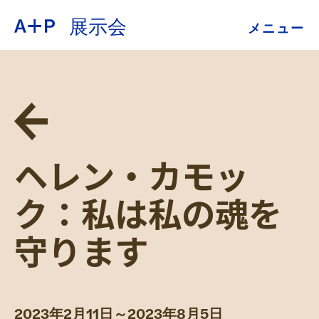
展示会
メニュー
約
ENGLISH
教育
ESPAÑOL
青少年の育成
ヘレン・カモッ
普通话
展示会
ク：私は私の魂を
公開プログラム
守ります
日本語
アーカイブ
2023年2月11日～2023年8月5日