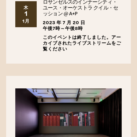
ロサンゼルスのインナーシティ・
ス、2015年。
ユース・オーケストラ クイル・セ
木
1
ッション @ A+P
グリフィン、ファラ。
ハーレム・ノクターン: 第二次世
1月
界大戦中の女性アーティストと進歩的政治
。ニューヨー
2023 年 7 月 20 日
午後7時～午後8時
ク: Basic Civitas、ペルセウス ブック グループのメンバ
ー、2013 年。
このイベントは終了しました。アー
カイブされたライブストリームをご
ハンズベリー、ロレーヌ。
若く、才能に恵まれ、そし
覧ください
て黒人であるために：ロレイン・ハンズベリー自身の
言葉
。編そしてコル。ロバート・ネミロフ。ニューヨー
ク：シグネット、1970年。
ハリソン、ヴァシュティ。
小さなリーダーたち: 黒人の
歴史の中の大胆な女性たち
。ニューヨーク：若い読者の
ためのリトル・ブラウン・ブックス、2017年。
ハリソン、ヴァシュティ、クウェシ・ジョンストン。
リ
トルレジェンド: 黒人の歴史における傑出した男たち
。
ニューヨーク：若い読者のためのリトル・ブラウン・ブ
ックス、2019年。
ヘルツォーク、メラニー。
エリザベス・カトレット: