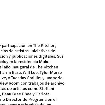
 participación en The Kitchen,
as de artistas, iniciativas de
ión y publicaciones digitales. Sus
ncluyen la residencia Moko
 el año inaugural de The Kitchen
harmi Basu, Will Lee, Tyler Morse
ve, y Tuesday Smillie; y una serie
 View Room con trabajos de archivo
stas de artistas como Steffani
k, Beau Bree Rhee y Carlota
mo Director de Programa en el
ecess y como miembro de los