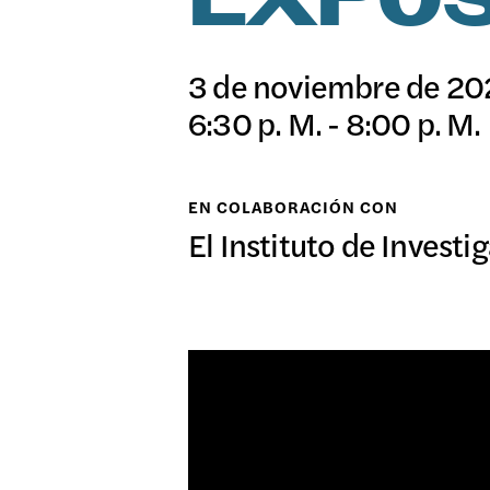
EXPOS
日本語
EXPO
3 de noviembre de 20
6:30 p. M. - 8:00 p. M.
PROG
EN COLABORACIÓN CON
El Instituto de Investi
PÚBL
ARCH