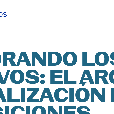
os
CA DE
ISH
ACIÓN
ÑOL
RANDO LO
VOS: EL AR
NTUD D
ALIZACIÓN
NZA