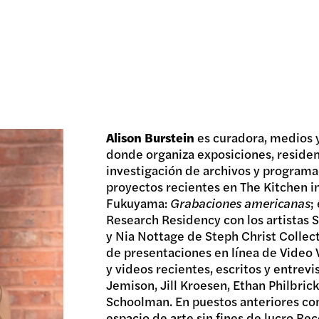
Alison Burstein
es curadora, medios y
donde organiza exposiciones, residenci
investigación de archivos y programac
proyectos recientes en The Kitchen i
Fukuyama:
Grabaciones americanas
;
Research Residency con los artistas S
y Nia Nottage de Steph Christ Collecti
de presentaciones en línea de Video
y videos recientes, escritos y entrevi
Jemison, Jill Kroesen, Ethan Philbric
Schoolman. En puestos anteriores co
espacio de arte sin fines de lucro R