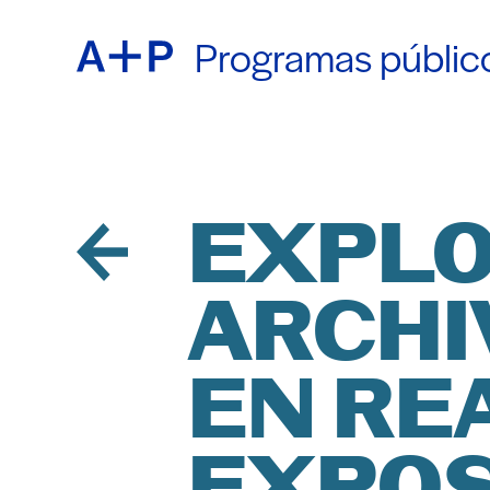
Programas públic
ACER
ENGL
EDUC
ESPA
EXPLO
ARCHI
JUVE
普通话
EN RE
CRIA