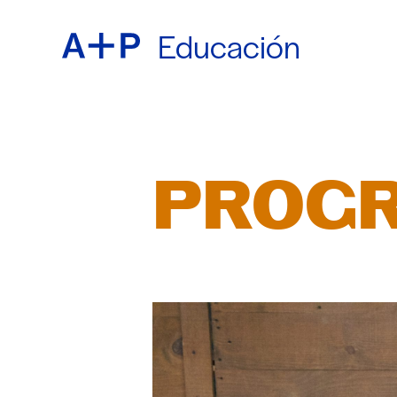
Educación
ACER
ENGL
EDUC
ESPA
PROGR
JUVE
普通话
CRIA