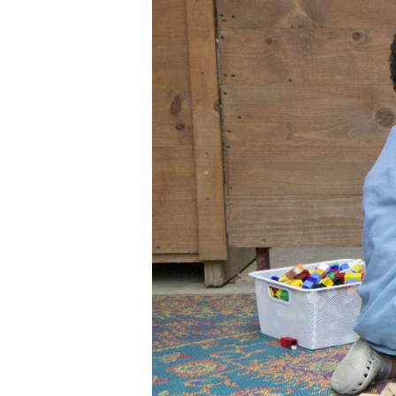
日本語
EXPO
PROG
PÚBL
ARCH