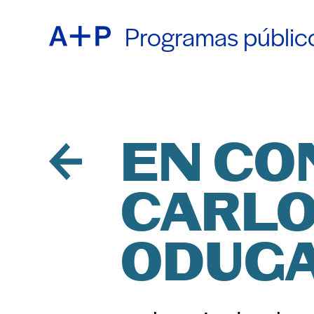
Programas públic
ACER
ENGL
EDUC
ESPA
EN CO
CARLO
JUVE
普通话
ODUG
CRIA