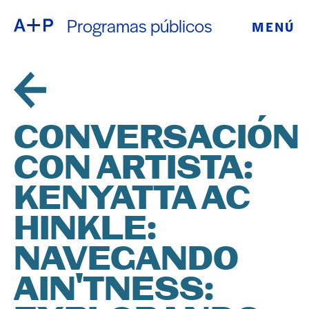
Programas públicos
MENÚ
ACERCA DE
ENGLISH
EDUCACIÓN
ESPAÑOL
JUVENTUD
CONVERSACIÓN
普通话
DE CRIANZA
CON ARTISTA:
EXPOSICIONE
KENYATTA AC
日本語
PROGRAMAS
HINKLE:
NAVEGANDO
PÚBLICOS
AIN'TNESS:
ARCHIVO