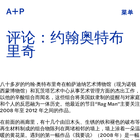
菜单
关于
ENGLISH
评论：约翰奥特布
教育
ESPAÑOL
里奇
培养青年
普通话
展览
公共项目
八十多岁的约翰·奥特布里奇在帕萨迪纳艺术博物馆（现为诺顿
西蒙博物馆）和瓦茨塔艺术中心从事艺术管理方面的杰出工作，
日本語
以他的辛酸组合而闻名，这些组合将美国奴隶制的提醒与对家庭
档案
和个人的反思融为一体历史。他最近的节目“Rag Man”主要关注
2008 年至 2012 年之间的作品。
捐
在前面的画廊里，有十几个由旧木头、生锈的铁和褪色的破布等
再生材料制成的组合物陈列在两堵相邻的墙上，墙上涂着一朵温
暖的黄花菜。遇到的第一幅作品《我要说》（2008 年）是一幅