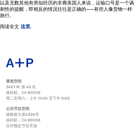
以及无数其他有类似经历的非裔美国人来说，运输口号是一个讽
刺性的提醒，即相反的情况往往是正确的——有些人像货物一样
旅行。
阅读全文
这里
.
展览空间
3401 W. 第 43 名
洛杉矶，CA 90008
周二至周六：上午 11:00 至下午 5:00
公共节目空间
德格南大道4334号
洛杉矶，CA 90008
仅对预定节目开放