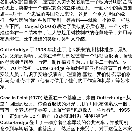
名副其实的自画像，缠结的人类长发绺顶在一个棱角分明的金属
形状上，类似于一个错综复杂的立体派面孔。一面小小的美国国
旗——对于一个忠诚的美国公民来说，这是一个令人担忧的象
征，经常因为他的种族而受到二等待遇——就像一个徽章一样悬
挂在下面。 Caged (2008) 表达了类似的矛盾心理。一个小木
娃娃坐在一个结构中，让人想起用树枝制成的仓鼠轮子，并用碎
布条绑住。笼中娃娃的笑容可笑却又冷酷。
Outterbridge 于 1933 年出生于北卡罗来纳州格林维尔，最初
受到父亲的影响，父亲在卡车后部经营着一个移动垃圾场，而他
的母亲则弹钢琴、写诗、制作棉被并为儿子提供二手物品。材
料。 70 年代初，Outterbridge 在加利福尼亚担任教育工作者和
安装人员，结识了安迪·沃霍尔、理查德·塞拉、罗伯特·劳森伯格
和马克·迪·苏韦罗（他有时借用了他们的工作室和机器）等艺术
家。
Case in Point (1970) 放置在一个基座上，来自 Outterbridge 从
空军回国的经历。棕色香肠状的外形，用军用帆布包裹成一捆，
带有一个老式行李标签，上面写着“包裹像人一样旅行”。 1955
年，正如他在 50 年后向《洛杉矶时报》讲述的那样，
Outterbridge 登上了一辆穿着全套军装的公共汽车，并被司机
命令到车辆后部。他答应了，然后坐下来哭了。对于这位艺术家