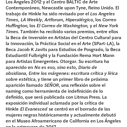
Los Ángeles 2012 y el Centro BALTIC de Arte
Contemporáneo, Newcastle upon Tyne, Reino Unido. El
trabajo de Hinkle ha sido revisado por el
Los Angeles
Times
,
LA Weekly
,
Artforum
,
Hiperalérgico
, los
Correo
Huffington
, los
El Correo de Washington,
y el
New York
Times
. También ha recibido varios premios, entre ellos
la Beca de Inversión en Artistas del Centro Cultural para
la Innovación, la Práctica Social en el Arte (SPart-LA), la
Beca Jacob K Javits para Estudios de Posgrado, la Beca
Estudiantil Fulbright y la Fundación Rema Hort Mann
para Artistas Emergentes. Otorgar. Su escritura ha
aparecido en
No es eso, sino esto
,
Diario de
obsidiana
,
Entre los márgenes: escritura crítica y lírica
sobre estética
, y tiene un primer libro de próxima
aparición llamado
SEÑOR
, una reflexión sobre el
naming como herramienta de indefinición de lo
definido, que será publicada con Litmus Press. La
exposición individual aclamada por la crítica de
Hinkle
El Evanesced
se centró en el borrado de las
mujeres negras históricamente y actualmente debutó
en el Museo Afroamericano de California en Los Ángeles
en la primavera de 2017.