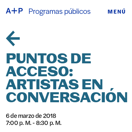
Programas públicos
MENÚ
ACERCA DE
ENGLISH
EDUCACIÓN
ESPAÑOL
JUVENTUD
PUNTOS DE
普通话
DE CRIANZA
ACCESO:
EXPOSICIONE
ARTISTAS EN
日本語
PROGRAMAS
CONVERSACIÓN
PÚBLICOS
6 de marzo de 2018
7:00 p. M. - 8:30 p. M.
ARCHIVO