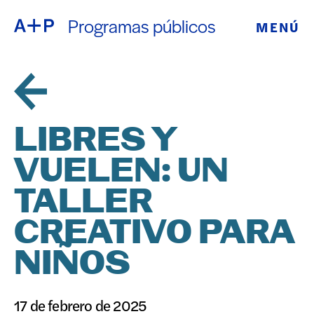
Programas públicos
MENÚ
ACERCA DE
ENGLISH
EDUCACIÓN
ESPAÑOL
JUVENTUD
LIBRES Y
普通话
DE CRIANZA
VUELEN: UN
EXPOSICIONE
TALLER
日本語
PROGRAMAS
CREATIVO PARA
NIÑOS
PÚBLICOS
ARCHIVO
17 de febrero de 2025