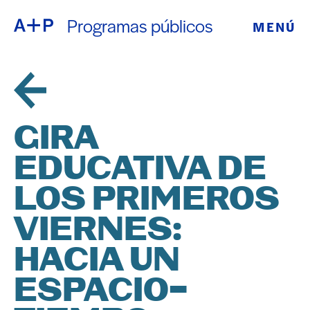
Programas públicos
MENÚ
ACERCA DE
ENGLISH
EDUCACIÓN
ESPAÑOL
JUVENTUD
GIRA
普通话
DE CRIANZA
EDUCATIVA DE
EXPOSICIONE
LOS PRIMEROS
日本語
PROGRAMAS
VIERNES:
HACIA UN
PÚBLICOS
ESPACIO-
ARCHIVO