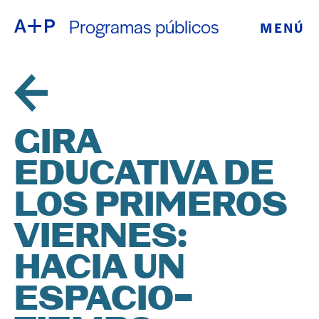
Programas públicos
MENÚ
ACERCA DE
ENGLISH
EDUCACIÓN
ESPAÑOL
JUVENTUD
GIRA
普通话
DE CRIANZA
EDUCATIVA DE
EXPOSICIONE
LOS PRIMEROS
日本語
PROGRAMAS
VIERNES:
HACIA UN
PÚBLICOS
ESPACIO-
ARCHIVO