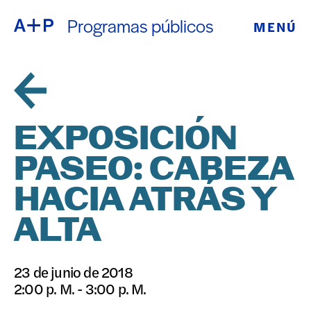
Programas públicos
MENÚ
ACERCA DE
ENGLISH
EDUCACIÓN
ESPAÑOL
JUVENTUD
EXPOSICIÓN
普通话
DE CRIANZA
PASEO: CABEZA
EXPOSICIONE
HACIA ATRÁS Y
日本語
PROGRAMAS
ALTA
PÚBLICOS
23 de junio de 2018
2:00 p. M. - 3:00 p. M.
ARCHIVO