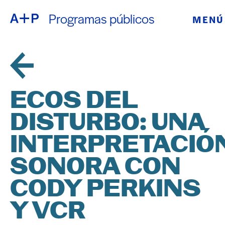
Programas públicos
MENÚ
ACERCA DE
ENGLISH
EDUCACIÓN
ESPAÑOL
JUVENTUD DE
ECOS DEL
普通话
CRIANZA
DISTURBO: UNA
EXPOSICIONE
INTERPRETACIÓ
日本語
PROGRAMAS
SONORA CON
CODY PERKINS
PÚBLICOS
Y VCR
ARCHIVO