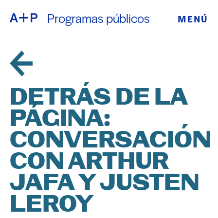
Programas públicos
MENÚ
ACERCA DE
ENGLISH
EDUCACIÓN
ESPAÑOL
JUVENTUD
DETRÁS DE LA
普通话
DE CRIANZA
PÁGINA:
EXPOSICIONE
CONVERSACIÓN
日本語
PROGRAMAS
CON ARTHUR
JAFA Y JUSTEN
PÚBLICOS
LEROY
ARCHIVO