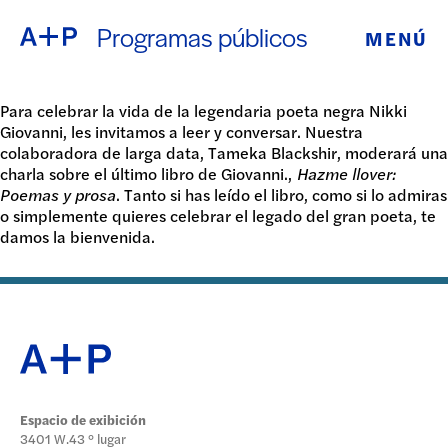
Programas públicos
MENÚ
ACERCA DE
ENGLISH
EDUCACIÓN
Para celebrar la vida de la legendaria poeta negra Nikki
Giovanni, les invitamos a leer y conversar. Nuestra
ESPAÑOL
colaboradora de larga data, Tameka Blackshir, moderará una
JUVENTUD
charla sobre el último libro de Giovanni.,
Hazme llover:
Poemas y prosa
. Tanto si has leído el libro, como si lo admiras
普通话
DE CRIANZA
o simplemente quieres celebrar el legado del gran poeta, te
damos la bienvenida.
EXPOSICIONE
日本語
PROGRAMAS
PÚBLICOS
ARCHIVO
Espacio de exibición
3401 W.43 ° lugar