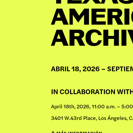
日本語
AMERI
EXPO
ARCHI
PROG
ABRIL 18, 2026 – SEPTIE
PÚBL
IN COLLABORATION WIT
April 18th, 2026, 11:00 a.m. – 5:00
ARCH
3401 W.43rd Place, Los Ángeles,
MÁS INFORMACIÓN