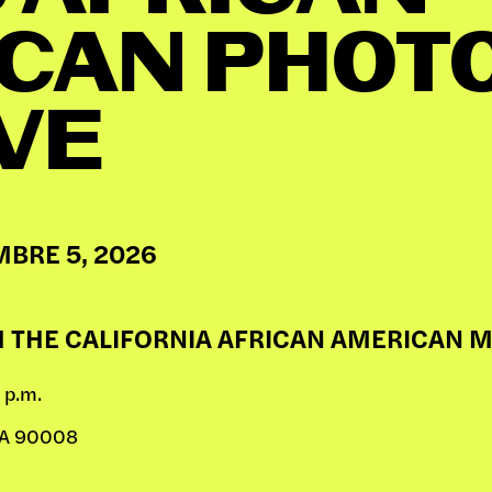
CAN PHOT
SICION
VE
RAMAS
MBRE 5, 2026
ICOS
H THE CALIFORNIA AFRICAN AMERICAN
 p.m.
IVO
 CA 90008