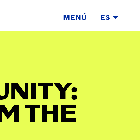
MENÚ
ES
UNITY:
E
M THE