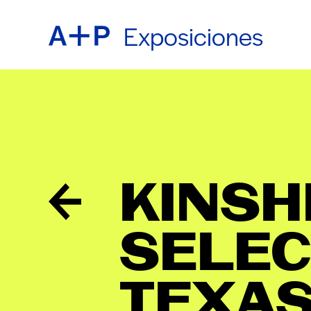
Exposiciones
ACER
ENGL
EDUC
ESPA
KINSH
JUVE
普通话
SELEC
CRIA
TEXAS