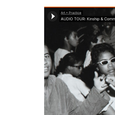
Arte + Práctica
·
AUDIO TOUR: Kinship & Community: Selecti