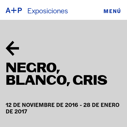
Exposiciones
MENÚ
ACERCA DE
ENGLISH
EDUCACIÓN
ESPAÑOL
JUVENTUD
普通话
DE CRIANZA
NEGRO,
EXPOSICIONE
BLANCO, GRIS
日本語
PROGRAMAS
PÚBLICOS
12 DE NOVIEMBRE DE 2016 - 28 DE ENERO
DE 2017
ARCHIVO