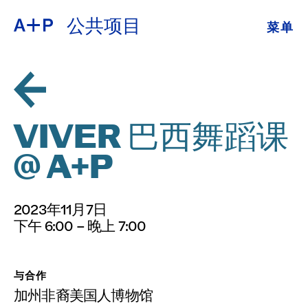
公共项目
菜单
关于
ENGLISH
教育
ESPAÑOL
培养青年
VIVER 巴西舞蹈课
普通话
展览
@ A+P
公共项目
日本語
2023年11月7日
档案
下午 6:00 – 晚上 7:00
捐
与合作
加州非裔美国人博物馆