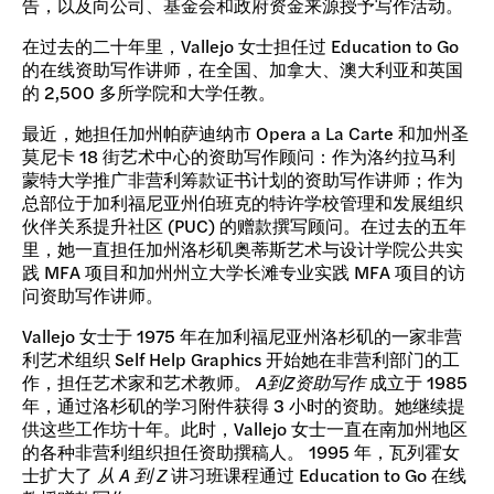
告，以及向公司、基金会和政府资金来源授予写作活动。
在过去的二十年里，Vallejo 女士担任过 Education to Go
的在线资助写作讲师，在全国、加拿大、澳大利亚和英国
的 2,500 多所学院和大学任教。
最近，她担任加州帕萨迪纳市 Opera a La Carte 和加州圣
莫尼卡 18 街艺术中心的资助写作顾问：作为洛约拉马利
蒙特大学推广非营利筹款证书计划的资助写作讲师；作为
总部位于加利福尼亚州伯班克的特许学校管理和发展组织
伙伴关系提升社区 (PUC) 的赠款撰写顾问。在过去的五年
里，她一直担任加州洛杉矶奥蒂斯艺术与设计学院公共实
践 MFA 项目和加州州立大学长滩专业实践 MFA 项目的访
问资助写作讲师。
Vallejo 女士于 1975 年在加利福尼亚州洛杉矶的一家非营
利艺术组织 Self Help Graphics 开始她在非营利部门的工
作，担任艺术家和艺术教师。
A到Z资助写作
成立于 1985
年，通过洛杉矶的学习附件获得 3 小时的资助。她继续提
供这些工作坊十年。此时，Vallejo 女士一直在南加州地区
的各种非营利组织担任资助撰稿人。 1995 年，瓦列霍女
士扩大了
从 A 到 Z
讲习班课程通过 Education to Go 在线