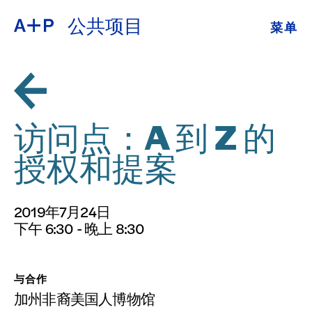
公共项目
菜单
关于
ENGLISH
教育
ESPAÑOL
培养青年
访问点：A 到 Z 的
普通话
展览
授权和提案
公共项目
日本語
2019年7月24日
档案
下午 6:30 - 晚上 8:30
捐
与合作
加州非裔美国人博物馆