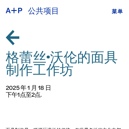
公共项目
菜单
关于
ENGLISH
教育
ESPAÑOL
培养青年
格蕾丝·沃伦的面具
普通话
展览
制作工作坊
公共项目
日本語
2025 年 1 月 18 日
档案
下午1点至2点.
捐