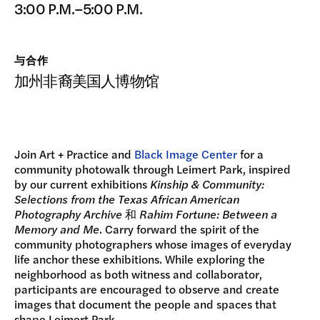
3:00 P.M.–5:00 P.M.
与合作
加州非裔美国人博物馆
Join Art + Practice and
Black Image Center
for a
community photowalk through Leimert Park, inspired
by our current exhibitions
Kinship & Community:
Selections from the Texas African American
Photography Archive
和
Rahim Fortune: Between a
Memory and Me
. Carry forward the spirit of the
community photographers whose images of everyday
life anchor these exhibitions. While exploring the
neighborhood as both witness and collaborator,
participants are encouraged to observe and create
images that document the people and spaces that
shape Leimert Park.