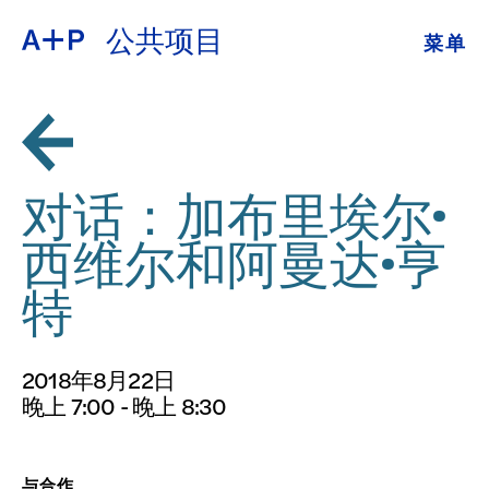
公共项目
菜单
关于
ENGLISH
教育
ESPAÑOL
培养青年
对话：加布里埃尔·
普通话
展览
西维尔和阿曼达·亨
公共项目
特
日本語
档案
2018年8月22日
捐
晚上 7:00 - 晚上 8:30
与合作