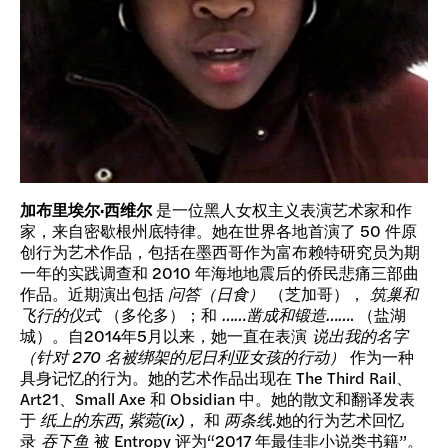
加布里埃尔·西维尔
是一位黑人女权主义表演艺术家和作
家，来自密歇根州底特律。她在世界各地首演了 50 件原
创行为艺术作品，包括在墨西哥作为富布赖特研究员为期
一年的实践调查和 2010 年海地地震后的侨民悲痛三部曲
作品。近期演出包括
问答（日食）
（芝加哥），
筑巢和
飞行的仪式
（多伦多）；和
……凿成和锻造……
. （盐湖
城）。自2014年5月以来，她一直在表演
说出我的名字
（针对 270 名被绑架的尼日利亚女孩的行动）
作为一种
具身记忆的行为。她的艺术作品出现在 The Third Rail、
Art21、Small Axe 和 Obsidian 中。她的散文和翻译发表
于
纸上的东西
,
紫菀(ix)
， 和
两条线
.她的行为艺术回忆
录
吞下鱼
被 Entropy 评为“2017 年最佳非小说类书籍”。