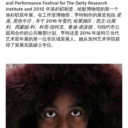
and Performance Festival for The Getty Research
Institute and
2012 年洛杉矶制造
，哈默博物馆的第一个
洛杉矶双年展。在工作室博物馆，亨特制作的展览包括
星
座
,
黑色牛仔
，并于 2016 年委托
哈莱姆区：凯文·比斯
利、西蒙妮·利、科里·纽柯克、鲁迪·谢泼德
，与纽约市公
园局合作的公共雕塑计划。亨特还是 2014 年波特兰当代
艺术双年展的第一位非区域策展人。她从加州艺术学院获
得了策展实践硕士学位。