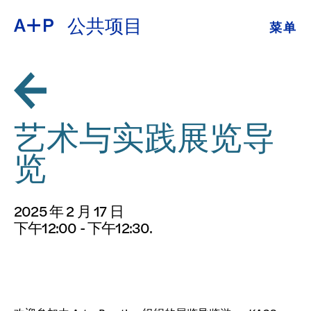
公共项目
菜单
关于
ENGLISH
教育
ESPAÑOL
培养青年
艺术与实践展览导
普通话
展览
览
公共项目
日本語
2025 年 2 月 17 日
档案
下午12:00 - 下午12:30.
捐