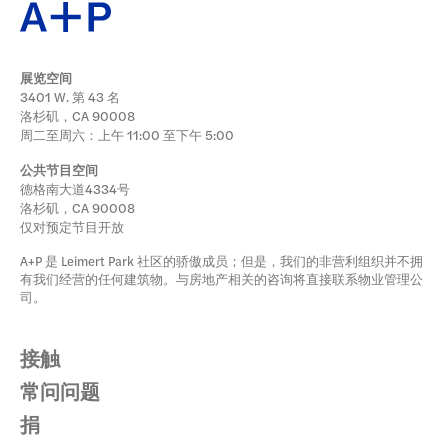
展览空间
3401 W. 第 43 名
洛杉矶，CA 90008
周二至周六：上午 11:00 至下午 5:00
公共节目空间
德格南大道4334号
洛杉矶，CA 90008
仅对预定节目开放
A+P 是 Leimert Park 社区的骄傲成员；但是，我们的非营利组织并不拥
有我们经营的任何建筑物。与房地产相关的咨询将直接联系物业管理公
司。
接触
常问问题
捐