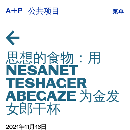
公共项目
菜单
关于
ENGLISH
教育
ESPAÑOL
培养青年
思想的食物：用
普通话
展览
NESANET
公共项目
TESHAGER
日本語
档案
ABEGAZE 为金发
女郎干杯
捐
2021年11月16日