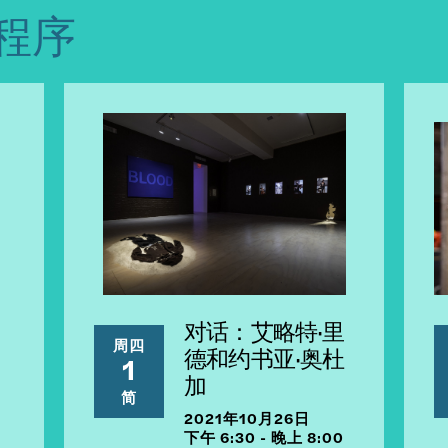
程序
对话：艾略特·里
周四
德和约书亚·奥杜
1
加
简
2021年10月26日
下午 6:30 - 晚上 8:00