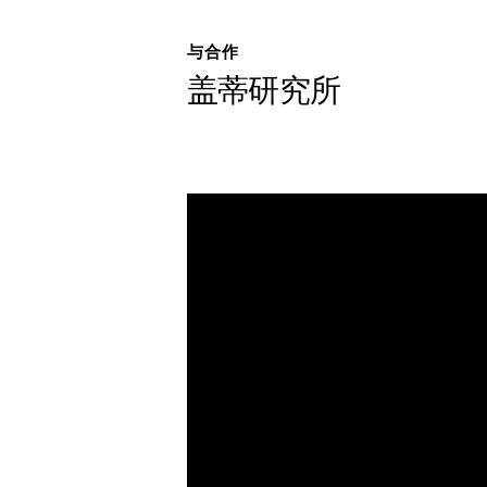
日本語
与合作
公共项
盖蒂研究所
档案
捐