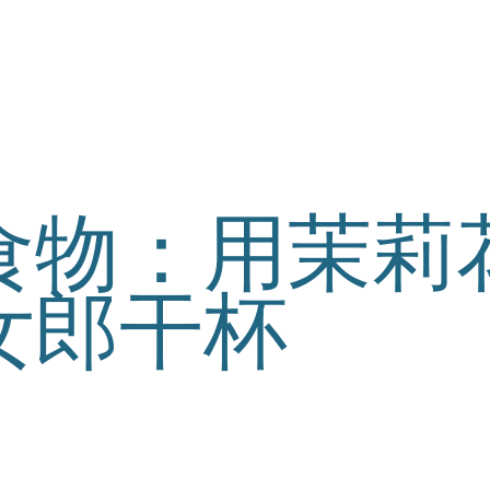
ISH
ÑOL
食物：用茉莉
女郎干杯
年