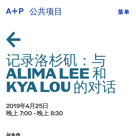
公共项目
菜单
关于
ENGLISH
教育
ESPAÑOL
培养青年
记录洛杉矶：与
普通话
展览
ALIMA LEE 和
公共项目
KYA LOU 的对话
日本語
档案
2019年4月25日
捐
晚上 7:00 - 晚上 8:30
与合作