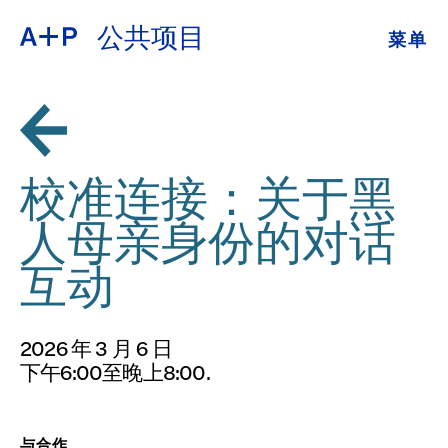
公共项目
菜单
关于
ENGLISH
教育
ESPAÑOL
培养青年
校准连接：关于黑
普通话
展览
人母亲身份的对话
公共项目
互动
日本語
档案
2026 年 3 月 6 日
捐
下午6:00至晚上8:00.
与合作