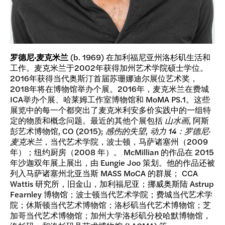
罗德尼·麦克米兰
(b. 1969) 在加利福尼亚州洛杉矶生活和
工作。麦克米兰于2002年获得加州艺术学院硕士学位。
2016年获得当代奥斯汀首届苏珊娜迪尔展位艺术奖，
2018年将在博物馆举办个展。2016年，麦克米兰在费城
ICA举办个展、哈莱姆工作室博物馆和 MoMA PS.1。这些
展览中的每一个都突出了麦克米利安多价实践中的一组特
定的物质和概念问题。最近的其他个展包括
山水画
, 阿斯
彭艺术博物馆, CO (2015);
感伤的失望
,
动力 14：罗德尼·
麦克米兰
，当代艺术学院，波士顿，马萨诸塞州（2009
年）；纽约厨房（2008 年）。 McMillian 的作品在 2015
年沙迦双年展上展出，由 Eungie Joo 策划。他的作品还被
列入马萨诸塞州北亚当斯 MASS MoCA 的群展； CCA
Wattis 研究所，旧金山，加利福尼亚；挪威奥斯陆 Astrup
Fearnley 博物馆；波士顿当代艺术学院；费城当代艺术学
院；休斯顿当代艺术博物馆；洛杉矶当代艺术博物馆；芝
加哥当代艺术博物馆；加州大学洛杉矶分校哈默博物馆，