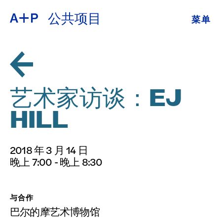
公共项目
菜单
关于
ENGLISH
教育
ESPAÑOL
培养青年
艺术家访谈：EJ
普通话
展览
HILL
公共项目
日本語
2018 年 3 月 14 日
档案
晚上 7:00 - 晚上 8:30
捐
与合作
巴尔的摩艺术博物馆