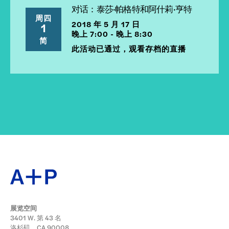
对话：泰莎·帕格特和阿什莉·亨特
周四
2018 年 5 月 17 日
1
晚上 7:00 - 晚上 8:30
简
此活动已通过，观看存档的直播
展览空间
3401 W. 第 43 名
洛杉矶，CA 90008