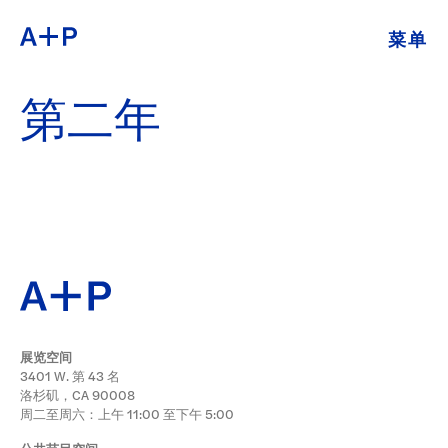
菜单
关于
ENGLISH
第二年
教育
ESPAÑOL
培养青年
普通话
展览
公共项目
日本語
档案
展览空间
捐
3401 W. 第 43 名
洛杉矶，CA 90008
周二至周六：上午 11:00 至下午 5:00