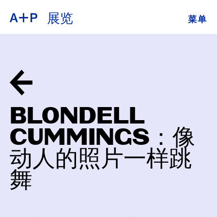
展览
菜单
关于
ENGLISH
教育
ESPAÑOL
培养青年
普通话
展览
BLONDELL
公共项目
CUMMINGS：像
日本語
档案
动人的照片一样跳
舞
捐